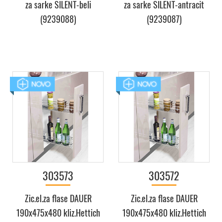
za sarke SILENT-beli
za sarke SILENT-antracit
(9239088)
(9239087)
303573
303572
Zic.el.za flase DAUER
Zic.el.za flase DAUER
190x475x480 kliz.Hettich
190x475x480 kliz.Hettich