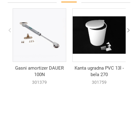
Gasni amortizer DAUER
Kanta ugradna PVC 13l -
100N
bela 270
301379
301759