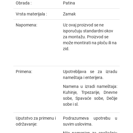
Obrada :
Patina
Vrsta materijala :
Zamak
Napomena:
Uz ovaj proizvod se ne
isporučuju standardni okov
za montažu. Proizvod se
može montirati na ploču ili na
zid.
Primena:
Upotrebljava se za izradu
nameštaja i enterijera.
Namena u izradi nameštaja:
Kuhinje, Trpezarije, Dnevne
sobe, Spavaće sobe, Dečije
sobe i sl.
Uputstvo za primenu i
Podrazumeva upotrebu u
održavanje:
suvim uslovima.