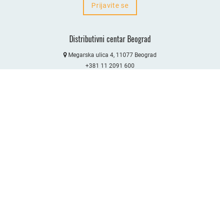
Prijavite se
Distributivni centar Beograd
Megarska ulica 4
11077 Beograd
+381 11 2091 600
prodaja@darex.rs
Distributivni centar Niš
Bulevar Sv. Cara Konstantina 80-84
18000 Niš
+381 18 208 100
prodaja@darex.rs
Distributivni centar Ivanjica
Bukovica BB
32250 Ivanjica
+381 32 642 372
prodaja@darex.rs
Distributivni centar Podgorica