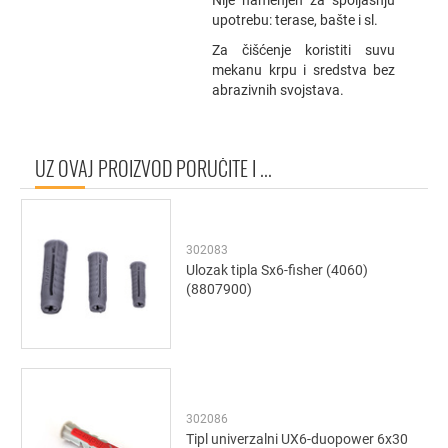
Nije namenjen za spoljašnju
upotrebu: terase, bašte i sl.
Za čišćenje koristiti suvu
mekanu krpu i sredstva bez
abrazivnih svojstava.
UZ OVAJ PROIZVOD PORUČITE I ...
302083
Ulozak tipla Sx6-fisher (4060)
(8807900)
302086
Tipl univerzalni UX6-duopower 6x30