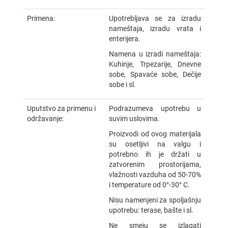
Primena:
Upotrebljava se za izradu
nameštaja, izradu vrata i
enterijera.
Namena u izradi nameštaja:
Kuhinje, Trpezarije, Dnevne
sobe, Spavaće sobe, Dečije
sobe i sl.
Uputstvo za primenu i
Podrazumeva upotrebu u
održavanje:
suvim uslovima.
Proizvodi od ovog materijala
su osetljivi na valgu i
potrebno ih je držati u
zatvorenim prostorijama,
vlažnosti vazduha od 50-70%
i temperature od 0°-30° C.
Nisu namenjeni za spoljašnju
upotrebu: terase, bašte i sl.
Ne smeju se izlagati