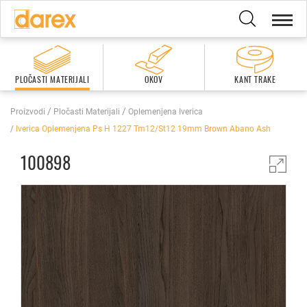
PLOČASTI MATERIJALI
OKOV
KANT TRAKE
Proizvodi
Pločasti Materijali
Oplemenjena Iverica
Iverica Oplemenjena Ps H 1227 Tm12/st12 19mm Brown Abano Ash
100898