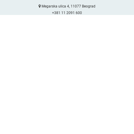
Megarska ulica 4
11077 Beograd
+381 11 2091 600
prodaja@darex.rs
Distributivni centar Niš
Bulevar Sv. Cara Konstantina 80-84
18000 Niš
+381 18 208 100
prodaja@darex.rs
Distributivni centar Ivanjica
Bukovica BB
32250 Ivanjica
+381 32 642 372
prodaja@darex.rs
Distributivni centar Podgorica
Branka Miljkovića 40
81000 Podgorica
+382 20 225 289
+382 68 044 554
prodaja@darex.rs