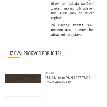
direktnom uticaju sunčevih
zraka i moraju biti udaljeni
min 1000 mm od izvora
toplote.
Za čišćenje koristiti suvu
mekanu krpu i sredstva bez
abrazivnih svojstava.
UZ OVAJ PROIZVOD PORUČITE I ...
200985
ABS 23/ 1mm PS H 1227 TM12
Brown Abano Ash