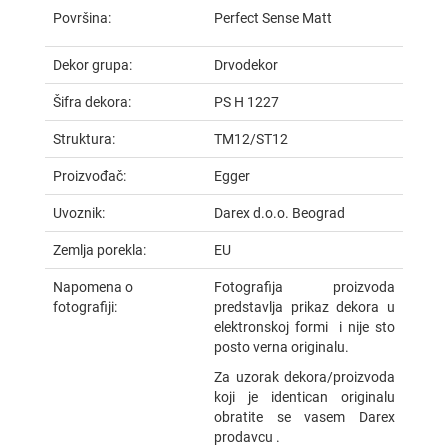
Površina:
Perfect Sense Matt
Dekor grupa:
Drvodekor
Šifra dekora:
PS H 1227
Struktura:
TM12/ST12
Proizvođač:
Egger
Uvoznik:
Darex d.o.o. Beograd
Zemlja porekla:
EU
Napomena o
Fotografija proizvoda
fotografiji:
predstavlja prikaz dekora u
elektronskoj formi i nije sto
posto verna originalu.
Za uzorak dekora/proizvoda
koji je identican originalu
obratite se vasem Darex
prodavcu .