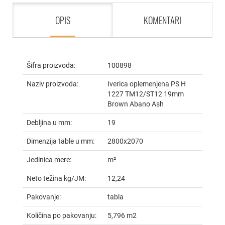
OPIS
KOMENTARI
Šifra proizvoda:
100898
Naziv proizvoda:
Iverica oplemenjena PS H
1227 TM12/ST12 19mm
Brown Abano Ash
Debljina u mm:
19
Dimenzija table u mm:
2800x2070
Jedinica mere:
m²
Neto težina kg/JM:
12,24
Pakovanje:
tabla
Količina po pakovanju:
5,796 m2